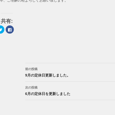
卒、ご理解の程よろしくお願い致します。
共有:
ク
F
リ
a
ッ
c
ク
e
し
b
て
o
T
o
w
k
i
で
t
共
t
有
e
す
投
r
る
で
に
前の投稿
共
は
稿
有
ク
9月の定休日更新しました。
(
リ
新
ッ
ナ
し
ク
い
し
次の投稿
ウ
て
ビ
ィ
く
6月の定休日を更新しました
ン
だ
ド
さ
ゲ
ウ
い
で
(
開
新
ー
き
し
ま
い