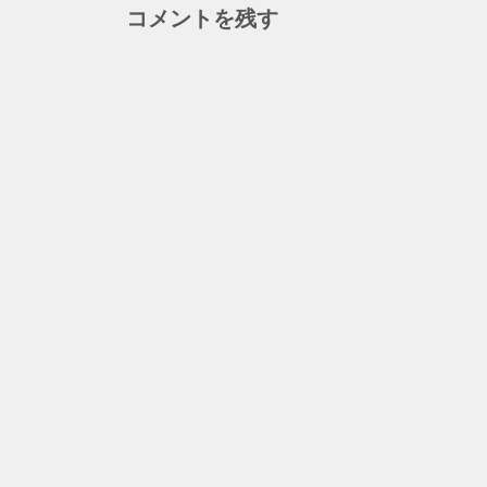
す
ウ
コメントを残す
シ
)
ィ
ン
ド
ョ
ウ
で
開
ン
き
ま
す
)