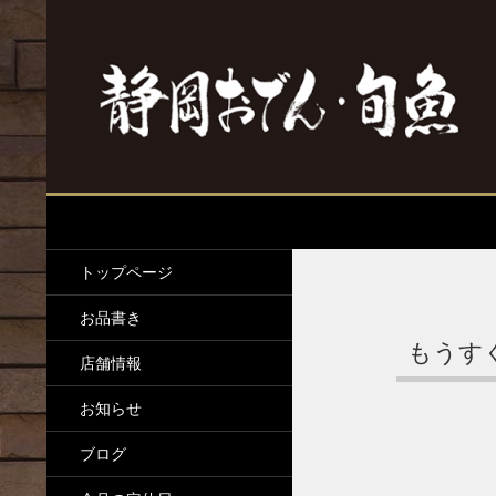
検
水の尾
索
静岡おでんと旬魚
トップページ
お品書き
もうすぐ
店舗情報
お知らせ
ブログ