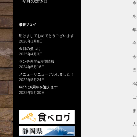
今月の定休日
今
あ
最新ブログ
年
明けましておめでとうございます
2026年1月8日
今
金目の煮つけ
2025年4月3日
今
ランチ再開&お得情報
2024年5月16日
当
メニューリニューアルしました！
2022年8月24日
3
6/27に6周年を迎えます
2022年5月30日
ご
ま
人