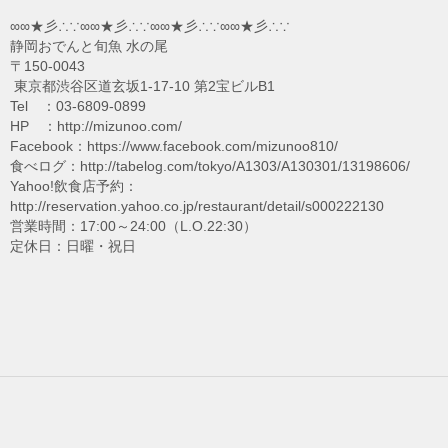
∞∞★彡∴∵∞∞★彡∴∵∞∞★彡∴∵∞∞★彡∴∵
静岡おでんと旬魚 水の尾
〒150-0043
東京都渋谷区道玄坂1-17-10 第2宝ビルB1
Tel ：03-6809-0899
HP ：http://mizunoo.com/
Facebook：https://www.facebook.com/mizunoo810/
食べログ：http://tabelog.com/tokyo/A1303/A130301/13198606/
Yahoo!飲食店予約：
http://reservation.yahoo.co.jp/restaurant/detail/s000222130
営業時間：17:00～24:00（L.O.22:30）
定休日：日曜・祝日