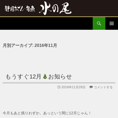
検
水の尾
索
コ
メインメ
ン
ニュー
テ
ン
月別アーカイブ: 2016年11月
ツ
へ
ス
キ
ッ
プ
もうすぐ12月
お知らせ
2016年11月29日
コメントする
今月もあと残りわずか。あっという間に12月じゃん！