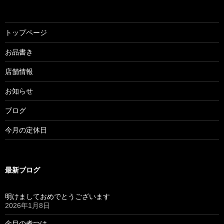
ナ
ビ
ゲ
トップページ
ー
お品書き
シ
店舗情報
ョ
お知らせ
ン
ブログ
今月の定休日
最新ブログ
明けましておめでとうございます
2026年1月8日
金目の煮つけ