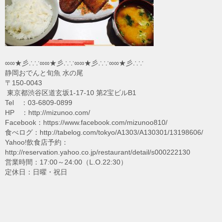
∞∞★彡∴∵∞∞★彡∴∵∞∞★彡∴∵∞∞★彡∴∵
静岡おでんと旬魚 水の尾
〒150-0043
東京都渋谷区道玄坂1-17-10 第2宝ビルB1
Tel ：03-6809-0899
HP ：http://mizunoo.com/
Facebook：https://www.facebook.com/mizunoo810/
食べログ：http://tabelog.com/tokyo/A1303/A130301/13198606/
Yahoo!飲食店予約：
http://reservation.yahoo.co.jp/restaurant/detail/s000222130
営業時間：17:00～24:00（L.O.22:30）
定休日：日曜・祝日