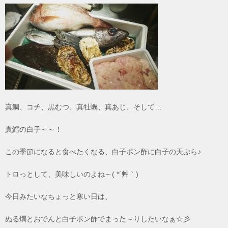
真鯛、コチ、黒むつ、真牡蠣、真あじ、そして…
真鱈の白子～～！
この季節になると食べたくなる、白子ポン酢に白子の天ぷら♪
トロっとして、美味しいのよね～( *´艸｀)
今日みたいなちょっと寒い日は、
ぬる燗とおでんと白子ポン酢でまった～りしたいなぁ☆彡