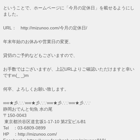
ということで、ホームページに「今月の定休日」を載せるようにし
ました。
URL： http://mizunoo.com/今月の定休日/
年末年始のお休みや営業日の変更、
貸切のご予約などもございますので、
お手数ではございますが、上記URLよりご確認いただけますと幸い
ですm(_ _)m
何卒、よろしくお願い致します。
∞∞★彡∴∵∞∞★彡∴∵∞∞★彡∴∵∞∞★彡∴∵
静岡おでんと旬魚 水の尾
〒150-0043
東京都渋谷区道玄坂1-17-10 第2宝ビルB1
Tel ：03-6809-0899
HP ：http://mizunoo.com/