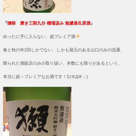
『
獺祭 磨き三割九分 槽場汲み 無濾過生原酒
』
めったに手に入らない、超プレミア酒
春と秋の年2回しかでない、しかも蔵元のある山口のみの流通、
限られた酒販店のみの取り扱い、本数にも限りがあるという、
本当に超～プレミアなお酒です！Σ(＠Д＠；)