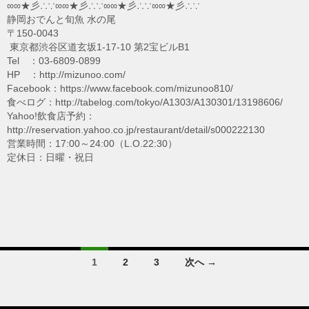
∞∞★彡∴∵∞∞★彡∴∵∞∞★彡∴∵∞∞★彡∴∵
静岡おでんと旬魚 水の尾
〒150-0043
東京都渋谷区道玄坂1-17-10 第2宝ビルB1
Tel ：03-6809-0899
HP ：http://mizunoo.com/
Facebook：https://www.facebook.com/mizunoo810/
食べログ：http://tabelog.com/tokyo/A1303/A130301/13198606/
Yahoo!飲食店予約：
http://reservation.yahoo.co.jp/restaurant/detail/s000222130
営業時間：17:00～24:00（L.O.22:30）
定休日：日曜・祝日
投
1
2
3
次へ →
稿